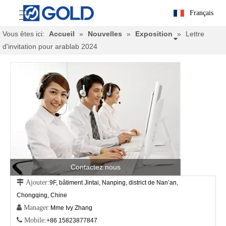
Français
Vous êtes ici:
Accueil
»
Nouvelles
»
Exposition
»
Lettre
d'invitation pour arablab 2024
Contactez nous
 Ajouter:
9F, bâtiment Jintai, Nanping, district de Nan’an,
Chongqing, Chine
 Manager:
Mme Ivy Zhang
 Mobile:
+86 15823877847