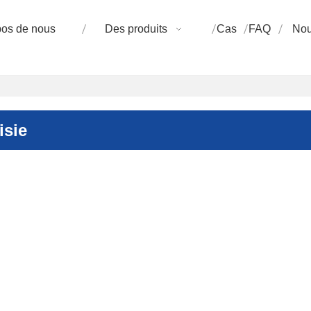
pos de nous
Des produits
Cas
FAQ
Nou
isie