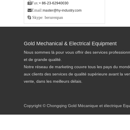

Fax:
+ 86-23-62940030

Email:
master@hy-industry.com
 Skype: berurenpan
Gold Mechanical & Electrical Equipment
Nous sommes là pour vous offrir des services professionn
et de grande qualité.
Notre réseau de marketing couvre tous les pays du monde
aux clients des services de qualité supérieure avant la ve
vente, dans les meilleurs délais.
Copyright © Chongqing Gold Mécanique et électrique Equip