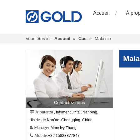
Accueil
À pro
Vous êtes ici:
Accueil
»
Cas
»
Malaisie
Mala
Contactez nous
 Ajouter:
9F, bâtiment Jintai, Nanping,
district de Nan’an, Chongqing, Chine
 Manager:
Mme Ivy Zhang
 Mobile:
+86 15823877847