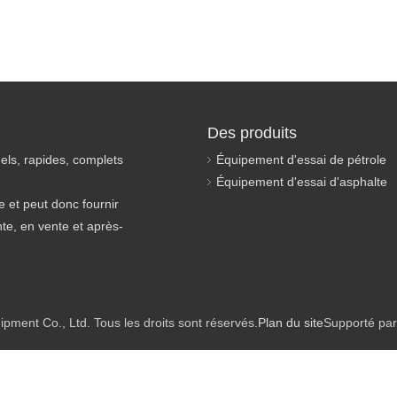
Des produits
els, rapides, complets
Équipement d'essai de pétrole
Équipement d'essai d'asphalte
 et peut donc fournir
nte, en vente et après-
ment Co., Ltd. Tous les droits sont réservés.
Plan du site
Supporté par