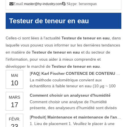

Email:
 Skype: berurenpan
master@hy-industry.com
Testeur de teneur en eau
Celles-ci sont liées à l'actualité
Testeur de teneur en eau
, dans
laquelle vous pouvez vous informer sur les dernières tendances
en matière de
Testeur de teneur en eau
et du secteur de
l'information, pour vous aider à mieux comprendre et
développer le marché de
Testeur de teneur en eau
.
[
FAQ
]
Karl Fischer CONTENCE DE CONTENU DE CONTENUS TESTER
MAI
La méthode coulométrique convient aux
10
échantillons à faible teneur en eau (10 μg ~ 100
mg), la méthode volumétrique convient aux
Comment choisir un analyseur d'humidité
MARS
échantillons avec une teneur en eau plus élevée
Comment choisir une analyse de l'humidité
17
(0,1 à 500 mg).
présente, des analyseurs d'humidité sont divisés
en analyseurs de l'humidité chimique (analyseurs
[
Produit
]
Maintenance et maintenance de l'analyseur d'humidité de Karl Fisher Fisher
FÉVR.
de l'humidité de Karl Fischer) et en analyseurs
1. Lieu de placement 1. Veuillez le placer à une
23
d'humidité physique (analyseurs d'humidité