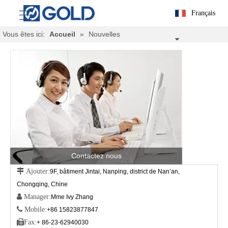
Français
Vous êtes ici:
Accueil
»
Nouvelles
Contactez nous
 Ajouter:
9F, bâtiment Jintai, Nanping, district de Nan’an,
Chongqing, Chine
 Manager:
Mme Ivy Zhang
 Mobile:
+86 15823877847

Fax:
+ 86-23-62940030