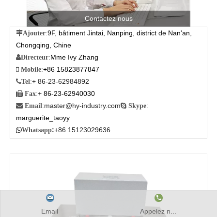
Contactez nous
9F, bâtiment Jintai, Nanping, district de Nan’an,

Ajouter
:
Chongqing, Chine
Mme Ivy Zhang

Directeur
:
+86 15823877847

Mobile
:
+ 86-23-62984892

Tel
:
+ 86-23-62940030

Fax
:
master@hy-industry.com

Email
:

Skype
:
marguerite_taoyy
:
+86 15123029636

Whatsapp
Email
Appelez n...