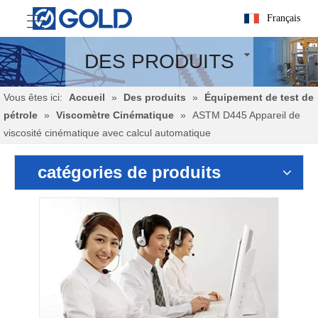
Français
DES PRODUITS
Vous êtes ici:
Accueil
»
Des produits
»
Équipement de test de
pétrole
»
Viscomètre Cinématique
»
ASTM D445 Appareil de
viscosité cinématique avec calcul automatique
catégories de produits