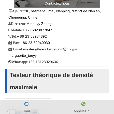
Contactez nous
9F, bâtiment Jintai, Nanping, district de Nan’an,

Ajouter
:
Chongqing, Chine
Mme Ivy Zhang

Directeur
:
+86 15823877847

Mobile
:
+ 86-23-62984892

Tel
:
+ 86-23-62940030

Fax
:
master@hy-industry.com

Email
:

Skype
:
marguerite_taoyy
:
+86 15123029636

Whatsapp
Testeur théorique de densité
maximale
Email
Appelez n...