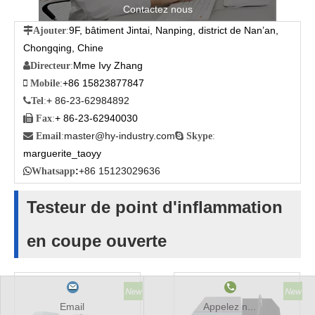
Contactez nous
9F, bâtiment Jintai, Nanping, district de Nan’an,

Ajouter
:
Chongqing, Chine
Mme Ivy Zhang

Directeur
:
+86 15823877847

Mobile
:
+ 86-23-62984892

Tel
:
+ 86-23-62940030

Fax
:
master@hy-industry.com

Email
:

Skype
:
marguerite_taoyy
:
+86 15123029636

Whatsapp
Testeur de point d'inflammation
en coupe ouverte
Email
Appelez n...