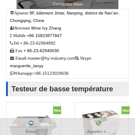
Contactez nous
9F, bâtiment Jintai, Nanping, district de Nan’an,

Ajouter
:
Chongqing, Chine
Mme Ivy Zhang

Directeur
:
+86 15823877847

Mobile
:
+ 86-23-62984892

Tel
:
+ 86-23-62940030

Fax
:
master@hy-industry.com

Email
:

Skype
:
marguerite_taoyy
:
+86 15123029636

Whatsapp
Testeur de basse température
Email
Appelez n...