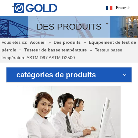
Français
DES PRODUITS
Vous êtes ici:
Accueil
»
Des produits
»
Équipement de test de
pétrole
»
Testeur de basse température
»
Testeur basse
température ASTM D97 ASTM D2500
catégories de produits