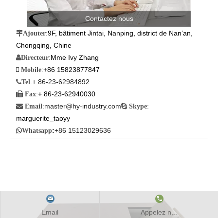
Contactez nous
9F, bâtiment Jintai, Nanping, district de Nan’an,

Ajouter
:
Chongqing, Chine
Mme Ivy Zhang

Directeur
:
+86 15823877847

Mobile
:
+ 86-23-62984892

Tel
:
+ 86-23-62940030

Fax
:
master@hy-industry.com

Email
:

Skype
:
marguerite_taoyy
:
+86 15123029636

Whatsapp
Email
Appelez n...