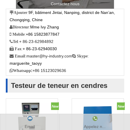
Contactez nous
9F, bâtiment Jintai, Nanping, district de Nan’an,

Ajouter
:
Chongqing, Chine
Mme Ivy Zhang

Directeur
:
+86 15823877847

Mobile
:
+ 86-23-62984892

Tel
:
+ 86-23-62940030

Fax
:
master@hy-industry.com

Email
:

Skype
:
marguerite_taoyy
:
+86 15123029636

Whatsapp
Testeur de teneur en cendres
Email
Appelez n...