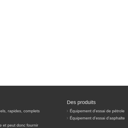
Des produits
els, rapides, complets
Équipement d'essai de pétrole
Équipement d'essai d'asphalte
 et peut donc fournir