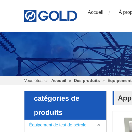
Accueil
À pro
Vous êtes ici:
Accueil
»
Des produits
»
Équipement 
Appa
catégories de
produits
Équipement de test de pétrole