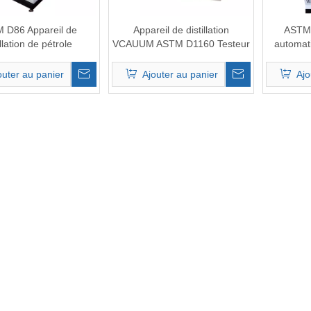
 D86 Appareil de
Appareil de distillation
ASTM 
illation de pétrole
VCAUUM ASTM D1160 Testeur
automati
de distillation sous vide
vide du p
numérique
les p
outer au panier
Ajouter au panier
Ajo