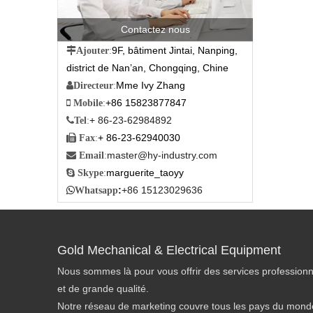
Contactez nous
9F, bâtiment Jintai, Nanping,

Ajouter
:
district de Nan’an, Chongqing, Chine
Mme Ivy Zhang

Directeur
:
+86 15823877847

Mobile
:
+ 86-23-62984892

Tel
:
+ 86-23-62940030

Fax
:
master@hy-industry.com

Email
:
marguerite_taoyy

Skype
:
:
+86 15123029636

Whatsapp
Gold Mechanical & Electrical Equipment
Nous sommes là pour vous offrir des services professionn
et de grande qualité.
Notre réseau de marketing couvre tous les pays du monde