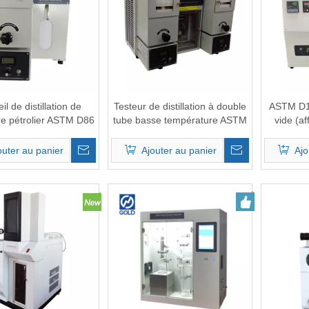
il de distillation de
Testeur de distillation à double
ASTM D11
re pétrolier ASTM D86
tube basse température ASTM
vide (a
D86
outer au panier
Ajouter au panier
Ajo