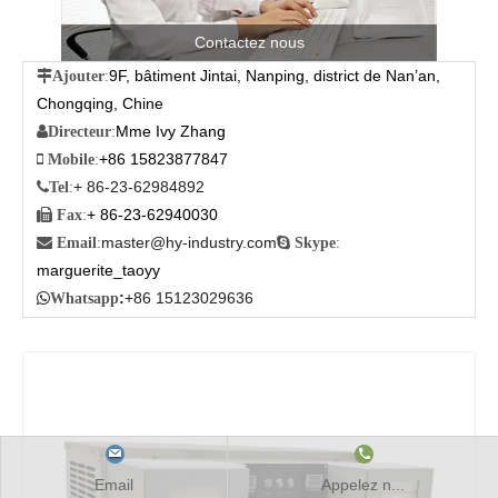
Contactez nous
9F, bâtiment Jintai, Nanping, district de Nan’an,

Ajouter
:
Chongqing, Chine
Mme Ivy Zhang

Directeur
:
+86 15823877847

Mobile
:
+ 86-23-62984892

Tel
:
+ 86-23-62940030

Fax
:
master@hy-industry.com

Email
:

Skype
:
marguerite_taoyy
:
+86 15123029636

Whatsapp
Email
Appelez n...