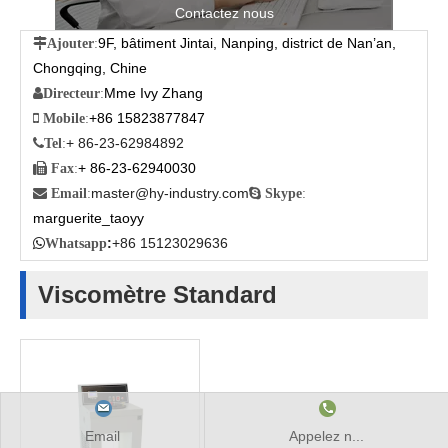
Contactez nous
9F, bâtiment Jintai, Nanping, district de Nan’an,

Ajouter
:
Chongqing, Chine
Mme Ivy Zhang

Directeur
:
+86 15823877847

Mobile
:
+ 86-23-62984892

Tel
:
+ 86-23-62940030

Fax
:
master@hy-industry.com

Email
:

Skype
:
marguerite_taoyy
:
+86 15123029636

Whatsapp
Viscomètre Standard
Email
Appelez n...