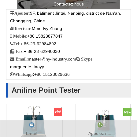
Contactez nous
9F, bâtiment Jintai, Nanping, district de Nan’an,

Ajouter
:
Chongqing, Chine
Mme Ivy Zhang

Directeur
:
+86 15823877847

Mobile
:
+ 86-23-62984892

Tel
:
+ 86-23-62940030

Fax
:
master@hy-industry.com

Email
:

Skype
:
marguerite_taoyy
:
+86 15123029636

Whatsapp
Aniline Point Tester
Email
Appelez n...