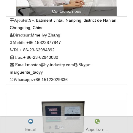
Contactez nous
9F, bâtiment Jintai, Nanping, district de Nan’an,

Ajouter
:
Chongqing, Chine
Mme Ivy Zhang

Directeur
:
+86 15823877847

Mobile
:
+ 86-23-62984892

Tel
:
+ 86-23-62940030

Fax
:
master@hy-industry.com

Email
:

Skype
:
marguerite_taoyy
:
+86 15123029636

Whatsapp
Email
Appelez n...