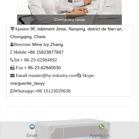
Contactez nous
9F, bâtiment Jintai, Nanping, district de Nan’an,

Ajouter
:
Chongqing, Chine
Mme Ivy Zhang

Directeur
:
+86 15823877847

Mobile
:
+ 86-23-62984892

Tel
:
+ 86-23-62940030

Fax
:
master@hy-industry.com

Email
:

Skype
:
marguerite_taoyy
:
+86 15123029636

Whatsapp
Email
Appelez n...