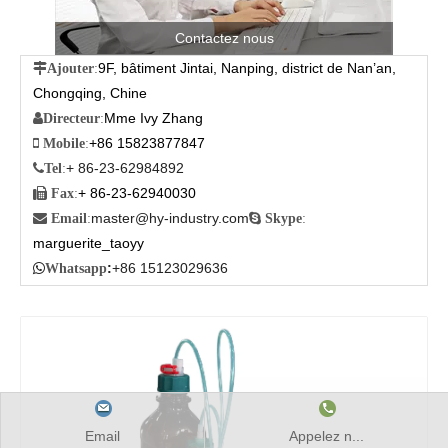
Contactez nous
9F, bâtiment Jintai, Nanping, district de Nan’an,

Ajouter
:
Chongqing, Chine
Mme Ivy Zhang

Directeur
:
+86 15823877847

Mobile
:
+ 86-23-62984892

Tel
:
+ 86-23-62940030

Fax
:
master@hy-industry.com

Email
:

Skype
:
marguerite_taoyy
:
+86 15123029636

Whatsapp
Email
Appelez n...