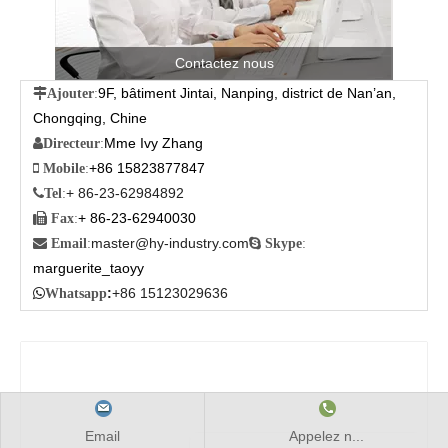
Contactez nous
9F, bâtiment Jintai, Nanping, district de Nan’an,

Ajouter
:
Chongqing, Chine
Mme Ivy Zhang

Directeur
:
+86 15823877847

Mobile
:
+ 86-23-62984892

Tel
:
+ 86-23-62940030

Fax
:
master@hy-industry.com

Email
:

Skype
:
marguerite_taoyy
:
+86 15123029636

Whatsapp
Email
Appelez n...