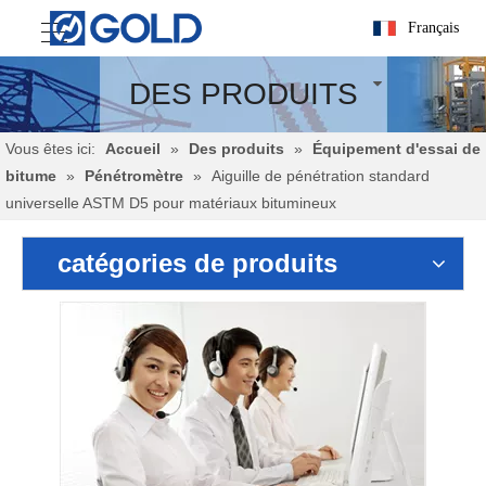
Français
DES PRODUITS
Vous êtes ici:
Accueil
»
Des produits
»
Équipement d'essai de
bitume
»
Pénétromètre
»
Aiguille de pénétration standard
universelle ASTM D5 pour matériaux bitumineux
catégories de produits