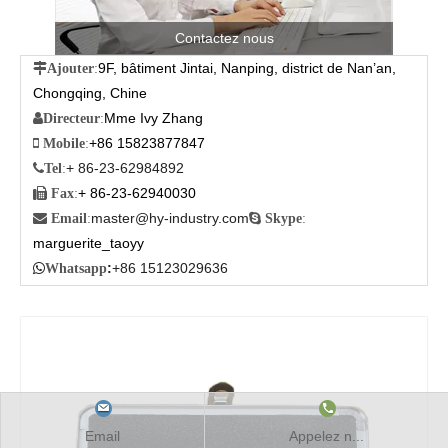
Contactez nous
9F, bâtiment Jintai, Nanping, district de Nan’an,

Ajouter
:
Chongqing, Chine
Mme Ivy Zhang

Directeur
:
+86 15823877847

Mobile
:
+ 86-23-62984892

Tel
:
+ 86-23-62940030

Fax
:
master@hy-industry.com

Email
:

Skype
:
marguerite_taoyy
:
+86 15123029636

Whatsapp
Email
Appelez n...