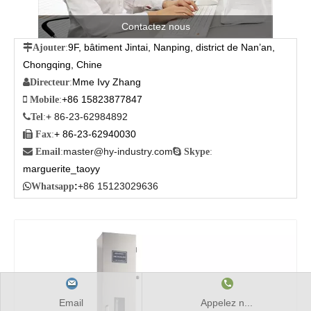
Contactez nous
9F, bâtiment Jintai, Nanping, district de Nan’an,

Ajouter
:
Chongqing, Chine
Mme Ivy Zhang

Directeur
:
+86 15823877847

Mobile
:
+ 86-23-62984892

Tel
:
+ 86-23-62940030

Fax
:
master@hy-industry.com

Email
:

Skype
:
marguerite_taoyy
:
+86 15123029636

Whatsapp
Email
Appelez n...