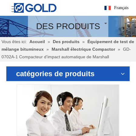
Français
DES PRODUITS
Vous êtes ici:
Accueil
»
Des produits
»
Équipement de test de
mélange bitumineux
»
Marshall électrique Compactor
»
GD-
0702A-1 Compacteur d'impact automatique de Marshall
catégories de produits