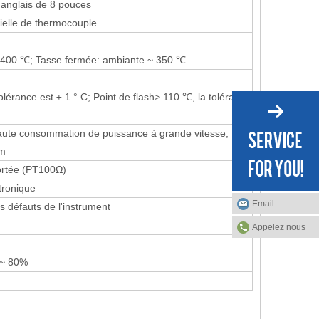
e anglais de 8 pouces
tielle de thermocouple
 400 ℃; Tasse fermée: ambiante ~ 350 ℃
olérance est ± 1 ° C; Point de flash> 110 ℃, la tolérance
aute consommation de puissance à grande vitesse,
mm
ortée (PT100Ω)
tronique
Email
 défauts de l'instrument
Appelez nous
 ~ 80%