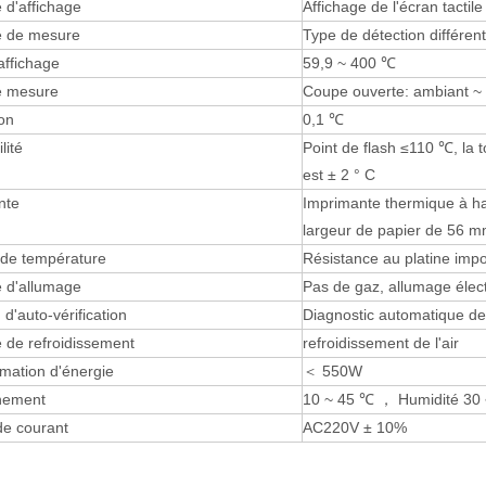
 d'affichage
Affichage de l'écran tactil
 de mesure
Type de détection différen
affichage
59,9 ~ 400 ℃
e mesure
Coupe ouverte: ambiant ~
on
0,1 ℃
lité
Point de flash ≤110 ℃, la t
est ± 2 ° C
nte
Imprimante thermique à h
largeur de papier de 56 
de température
Résistance au platine imp
 d'allumage
Pas de gaz, allumage élec
 d'auto-vérification
Diagnostic automatique des
 de refroidissement
refroidissement de l'air
ation d'énergie
＜ 550W
nement
10 ~ 45 ℃ ， Humidité 30
de courant
AC220V ± 10%