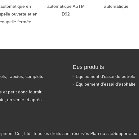
automatique en
automatique ASTM
automatique
pelle ouverte et en
D92
coupelle fermée
Des produits
els, rapides, complets
Équipement d'essai de pétrole
Équipement d'essai d'asphalte
 et peut donc fournir
nte, en vente et après-
ment Co., Ltd. Tous les droits sont réservés.
Plan du site
Supporté par