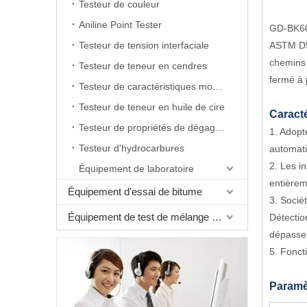
Testeur de couleur
Aniline Point Tester
GD-BK60
Testeur de tension interfaciale
ASTM D92
chemins d
Testeur de teneur en cendres
fermé à 
Testeur de caractéristiques moussantes
Testeur de teneur en huile de cire
Caracté
Testeur de propriétés de dégagement d'air
1. Adopt
Testeur d'hydrocarbures
automati
2. Les i
Équipement de laboratoire
entière
Équipement d'essai de bitume
3. Socié
Équipement de test de mélange bitumineux
Détectio
dépasse
5. Fonct
Paramèt