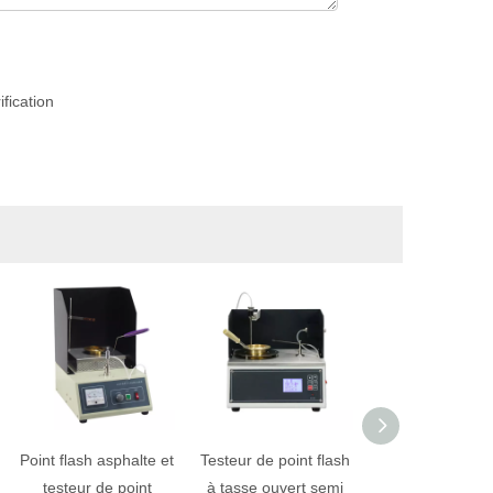
Point flash asphalte et
Testeur de point flash
Auto Coc Cleve
testeur de point
à tasse ouvert semi
Flash & Fire P