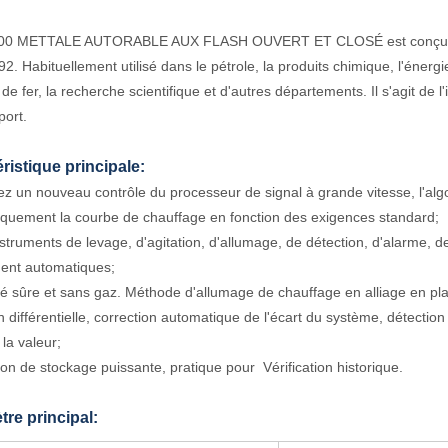
0 METTALE AUTORABLE AUX FLASH OUVERT ET CLOSÉ est conçu et f
. Habituellement utilisé dans le pétrole, la produits chimique, l'énergie
e fer, la recherche scientifique et d'autres départements. Il s'agit de l'
port.
ristique principale:
ez un nouveau contrôle du processeur de signal à grande vitesse, l'algo
quement la courbe de chauffage en fonction des exigences standard;
nstruments de levage, d'agitation, d'allumage, de détection, d'alarme, d
ment automatiques;
té sûre et sans gaz. Méthode d'allumage de chauffage en alliage en platin
n différentielle, correction automatique de l'écart du système, détectio
 la valeur;
ion de stockage puissante, pratique pour Vérification historique.
re principal: