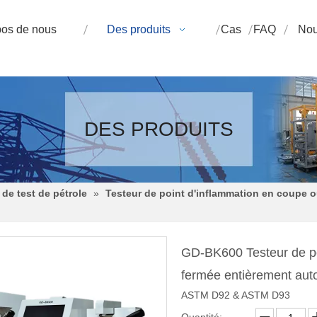
pos de nous
Des produits
Cas
FAQ
Nou
DES PRODUITS
de test de pétrole
»
Testeur de point d'inflammation en coupe o
GD-BK600 Testeur de poi
fermée entièrement au
ASTM D92 & ASTM D93