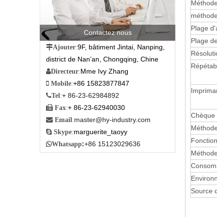
Méthode
méthode
Plage d'
Contactez nous
Plage d
9F, bâtiment Jintai, Nanping,

Ajouter
:
Résoluti
district de Nan’an, Chongqing, Chine
Répétabi
Mme Ivy Zhang

Directeur
:
+86 15823877847

Mobile
:
Imprima
+ 86-23-62984892

Tel
:
+ 86-23-62940030

Fax
:
Chèque 
master@hy-industry.com

Email
:
Méthode
marguerite_taoyy

Skype
:
Fonction
:
+86 15123029636

Whatsapp
Méthode
Consomm
Environ
Source 