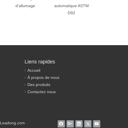
d'allumage
automatique ASTM
Tester
D92
Liens rapides
Accueil
À propos de nous
Des produits
Contactez nous
Leadong.com