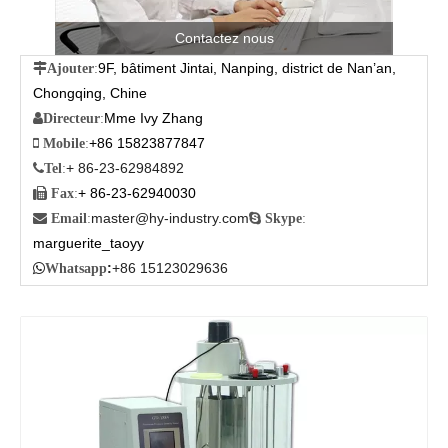
Contactez nous
9F, bâtiment Jintai, Nanping, district de Nan’an,

Ajouter
:
Chongqing, Chine
Mme Ivy Zhang

Directeur
:
+86 15823877847

Mobile
:
+ 86-23-62984892

Tel
:
+ 86-23-62940030

Fax
:
master@hy-industry.com

Email
:

Skype
:
marguerite_taoyy
:
+86 15123029636

Whatsapp