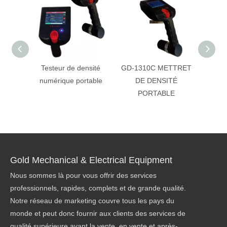
Testeur de densité
GD-1310C METTRET
D
numérique portable
DE DENSITÉ
numéri
PORTABLE
nou
métho
Gold Mechanical & Electrical Equipment
Nous sommes là pour vous offrir des services
professionnels, rapides, complets et de grande qualité.
Notre réseau de marketing couvre tous les pays du
monde et peut donc fournir aux clients des services de
qualité supérieure avant la vente, en vente et après-