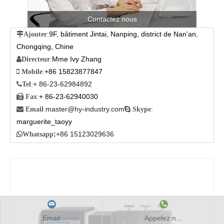
Contactez nous
9F, bâtiment Jintai, Nanping, district de Nan’an,

Ajouter
:
Chongqing, Chine
Mme Ivy Zhang

Directeur
:
+86 15823877847

Mobile
:
+ 86-23-62984892

Tel
:
+ 86-23-62940030

Fax
:
master@hy-industry.com

Email
:

Skype
:
marguerite_taoyy
:
+86 15123029636

Whatsapp
Email
Appelez n...