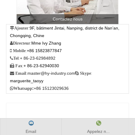
Contactez nous
9F, bâtiment Jintai, Nanping, district de Nan’an,

Ajouter
:
Chongqing, Chine
Mme Ivy Zhang

Directeur
:
+86 15823877847

Mobile
:
+ 86-23-62984892

Tel
:
+ 86-23-62940030

Fax
:
master@hy-industry.com

Email
:

Skype
:
marguerite_taoyy
:
+86 15123029636

Whatsapp
Email
Appelez n...