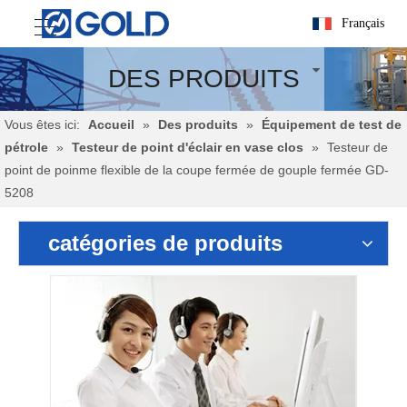
Français
DES PRODUITS
Vous êtes ici:
Accueil
»
Des produits
»
Équipement de test de
pétrole
»
Testeur de point d'éclair en vase clos
»
Testeur de
point de poinme flexible de la coupe fermée de gouple fermée GD-
5208
catégories de produits