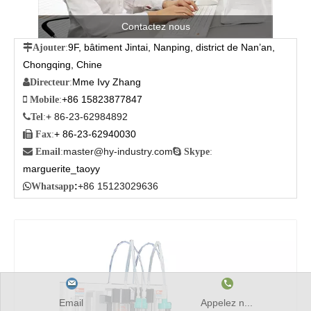
Contactez nous
9F, bâtiment Jintai, Nanping, district de Nan’an,

Ajouter
:
Chongqing, Chine
Mme Ivy Zhang

Directeur
:
+86 15823877847

Mobile
:
+ 86-23-62984892

Tel
:
+ 86-23-62940030

Fax
:
master@hy-industry.com

Email
:

Skype
:
marguerite_taoyy
:
+86 15123029636

Whatsapp
Email
Appelez n...