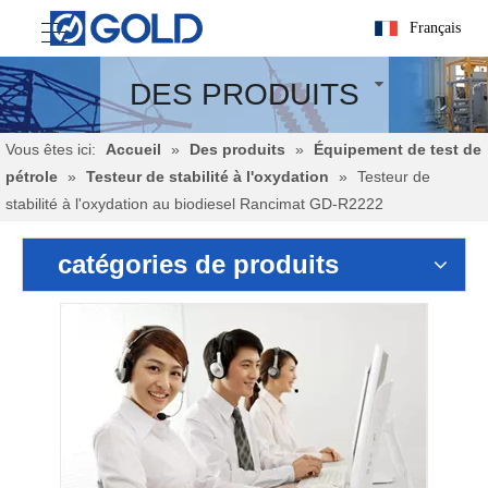
Français
DES PRODUITS
Vous êtes ici:
Accueil
»
Des produits
»
Équipement de test de
pétrole
»
Testeur de stabilité à l'oxydation
»
Testeur de
stabilité à l'oxydation au biodiesel Rancimat GD-R2222
catégories de produits