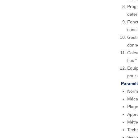
Progr
déter
Fonct
const
Gesti
donné
Calcu
flux 
Équip
pour 
Paramèt
Norme
Mécan
Plage
Appro
Métho
Techn
Systè