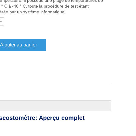
température. Il possède une plage de températures de
 ° C à -40 ° C, toute la procédure de test étant
érée par un système informatique.
Ajouter au panier
scostomètre: Aperçu complet