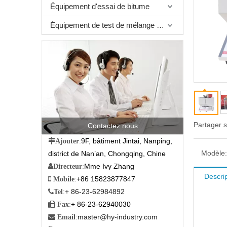
Équipement d'essai de bitume
Équipement de test de mélange bitumineux
Partager s
Contactez nous
9F, bâtiment Jintai, Nanping,

Ajouter
:
Modèle:
district de Nan’an, Chongqing, Chine
Mme Ivy Zhang

Directeur
:
Descrip
+86 15823877847

Mobile
:
+ 86-23-62984892

Tel
:
+ 86-23-62940030

Fax
:
master@hy-industry.com

Email
: