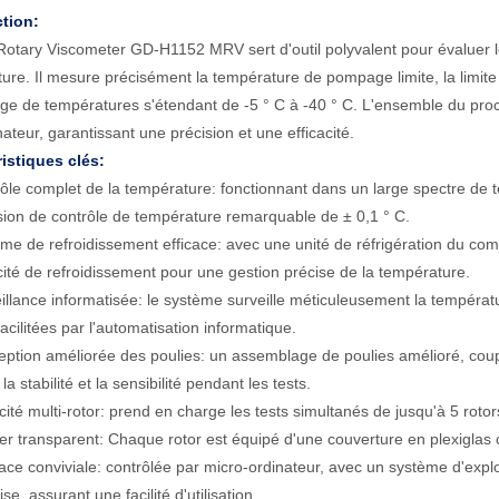
ction:
Rotary Viscometer GD-H1152 MRV sert d'outil polyvalent pour évaluer l
ure. Il mesure précisément la température de pompage limite, la limite d
age de températures s'étendant de -5 ° C à -40 ° C. L'ensemble du proce
nateur, garantissant une précision et une efficacité.
istiques clés:
ôle complet de la température: fonctionnant dans un large spectre de t
sion de contrôle de température remarquable de ± 0,1 ° C.
me de refroidissement efficace: avec une unité de réfrigération du com
ité de refroidissement pour une gestion précise de la température.
illance informatisée: le système surveille méticuleusement la températu
facilitées par l'automatisation informatique.
ption améliorée des poulies: un assemblage de poulies amélioré, coupl
la stabilité et la sensibilité pendant les tests.
ité multi-rotor: prend en charge les tests simultanés de jusqu'à 5 rotor
r transparent: Chaque rotor est équipé d'une couverture en plexiglas clair
face conviviale: contrôlée par micro-ordinateur, avec un système d'exp
se, assurant une facilité d'utilisation.