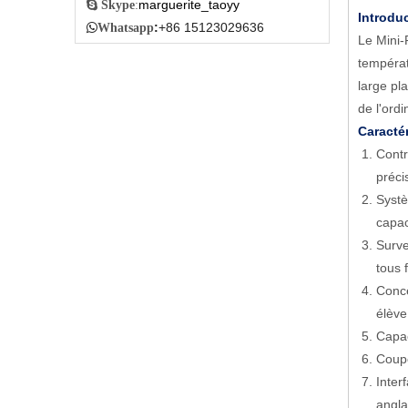
marguerite_taoyy

Skype
:
Introdu
:
+86 15123029636

Whatsapp
Le Mini-
températ
large pl
de l'ordi
Caractér
Contr
préci
Systè
capac
Surve
tous 
Conce
élève 
Capac
Coupe
Inter
anglai