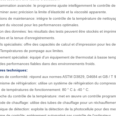
ammation avancée: le programme ajuste intelligemment le contrôle de 
miner avec précision la limite d'élasticité et la viscosité apparente.
ions de maintenance: intègre le contrôle de la température de nettoyag
ant du viscosé pour les performances optimales.
on des données: les résultats des tests peuvent être stockés et imprimé
es et la tenue d'enregistrements.
ls spécialisés: offre des capacités de calcul et d'impression pour les de
" Températures de pompage aux limites.
ement spécialisé: équipé d'un équipement de thermostat à basse temp
des performances fiables dans des environnements froids.
res techniques:
s de conformité: répond aux normes ASTM D3829, D4684 et GB / T 917
isme de réfrigération: utilise un système de réfrigération du compress
 de températures de fonctionnement: 80 ° C à -40 ° C.
che du contrôle de la température: met en œuvre un contrôle program
de de chauffage: utilise des tubes de chauffage pour un réchauffement
ique de détection: exploite la détection de la photocellule pour des me
me de contrôle: entièrement automatisé par contrôle de l'ordinateur.