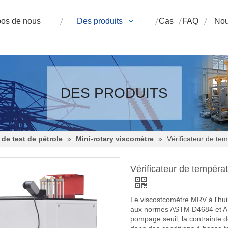
pos de nous
Des produits
Cas
FAQ
Nou
DES PRODUITS
de test de pétrole
»
Mini-rotary viscomètre
»
Vérificateur de te
Vérificateur de tempéra
Le viscostcomètre MRV à l'hu
aux normes ASTM D4684 et AS
pompage seuil, la contrainte 