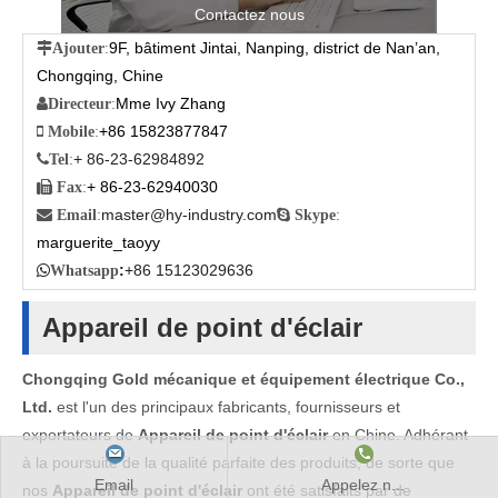
Contactez nous
9F, bâtiment Jintai, Nanping, district de Nan’an,

Ajouter
:
Chongqing, Chine
Mme Ivy Zhang

Directeur
:
+86 15823877847

Mobile
:
+ 86-23-62984892

Tel
:
+ 86-23-62940030

Fax
:
master@hy-industry.com

Email
:

Skype
:
marguerite_taoyy
:
+86 15123029636

Whatsapp
Appareil de point d'éclair
Chongqing Gold mécanique et équipement électrique Co.,
Ltd.
est l'un des principaux fabricants, fournisseurs et
exportateurs de
Appareil de point d'éclair
en Chine. Adhérant
à la poursuite de la qualité parfaite des produits, de sorte que
Email
Appelez n...
nos
Appareil de point d'éclair
ont été satisfaits par de