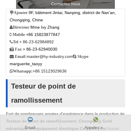
Contactez nous
9F, bâtiment Jintai, Nanping, district de Nan’an,

Ajouter
:
Chongqing, Chine
Mme Ivy Zhang

Directeur
:
+86 15823877847

Mobile
:
+ 86-23-62984892

Tel
:
+ 86-23-62940030

Fax
:
master@hy-industry.com

Email
:

Skype
:
marguerite_taoyy
:
+86 15123029636

Whatsapp
Testeur de point de
ramollissement
Fort de nombreuses années d’expérience dans la production de
Testeur de point de ramollissement
,
Chongqing Gold
Email
Appelez n...
mécanique et équipement électrique Co., Ltd.
peut fournir