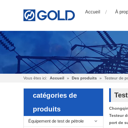
Accueil
À pro
Vous êtes ici:
Accueil
»
Des produits
»
Testeur de p
Test
catégories de
produits
Chongqing
Testeur d
Équipement de test de pétrole
port de s