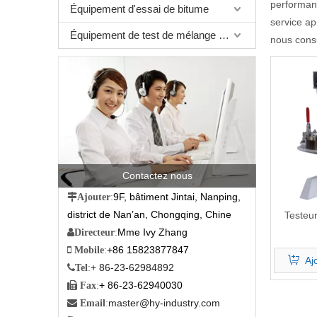
performanc
Équipement d'essai de bitume
service ap
Équipement de test de mélange bitumineux
nous cons
Contactez nous
9F, bâtiment Jintai, Nanping,

Ajouter
:
district de Nan’an, Chongqing, Chine
Testeur
Mme Ivy Zhang

Directeur
:
+86 15823877847

Mobile
:
Aj
+ 86-23-62984892

Tel
:
+ 86-23-62940030

Fax
:
master@hy-industry.com

Email
: