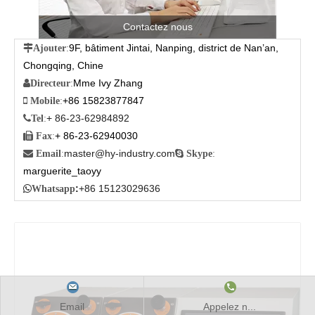
Contactez nous
9F, bâtiment Jintai, Nanping, district de Nan’an,

Ajouter
:
Chongqing, Chine
Mme Ivy Zhang

Directeur
:
+86 15823877847

Mobile
:
+ 86-23-62984892

Tel
:
+ 86-23-62940030

Fax
:
master@hy-industry.com

Email
:

Skype
:
marguerite_taoyy
:
+86 15123029636

Whatsapp
Email
Appelez n...