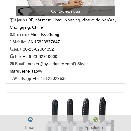
Contactez nous
9F, bâtiment Jintai, Nanping, district de Nan’an,

Ajouter
:
Chongqing, Chine
Mme Ivy Zhang

Directeur
:
+86 15823877847

Mobile
:
+ 86-23-62984892

Tel
:
+ 86-23-62940030

Fax
:
master@hy-industry.com

Email
:

Skype
:
marguerite_taoyy
:
+86 15123029636

Whatsapp
Email
Appelez n...