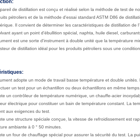
ction:
pareil de distillation est conçu et réalisé selon la méthode de test de n
uits pétroliers et de la méthode d'essai standard ASTM D86 de distillatio
rique. Il convient de déterminer les caractéristiques de distillation de
olvant ayant un point d'ébullition spécial, naphta, huile diesel, carburants
rument est une sorte d'instrument à double unité que la température mi
esteur de distillation idéal pour les produits pétroliers sous une condit
ristiques:
trument adopte un mode de travail basse température et double unités. 
ectuer un test pour un échantillon ou deux échantillons en même temps. Il
opte un contrôleur de température numérique, un chauffe-acier inoxyda
teur électrique pour constituer un bain de température constant. La te
nt aux exigences du test.
opte une structure spéciale conçue, la vitesse de refroidissement est rap
ure ambiante à 0 ° 50 minutes.
opte un four de chauffage spécial pour assurer la sécurité du test. La 