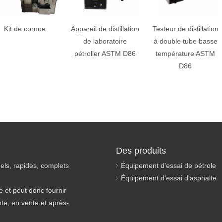
Kit de cornue
Appareil de distillation
Testeur de distillation
de laboratoire
à double tube basse
pétrolier ASTM D86
température ASTM
D86
Des produits
els, rapides, complets
Équipement d'essai de pétrole
Équipement d'essai d'asphalte
 et peut donc fournir
nte, en vente et après-