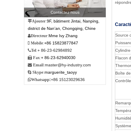
répondre
Contactez nous
9F, bâtiment Jintai, Nanping,

Ajouter
:
Caracté
district de Nan’an, Chongqing, Chine
Source 
Mme Ivy Zhang

Directeur
:
Puissan
+86 15823877847

Mobile
:
Cylindre
+ 86-23-62984892

Tel
:
+ 86-23-62940030
Flacon de

Fax
:
master@hy-industry.com

Email
:
Thermo
marguerite_taoyy

Skype
:
Boîte de
:
+86 15123029636

Whatsapp
Contrôl
Remarque
Tempéra
Humidité
Système