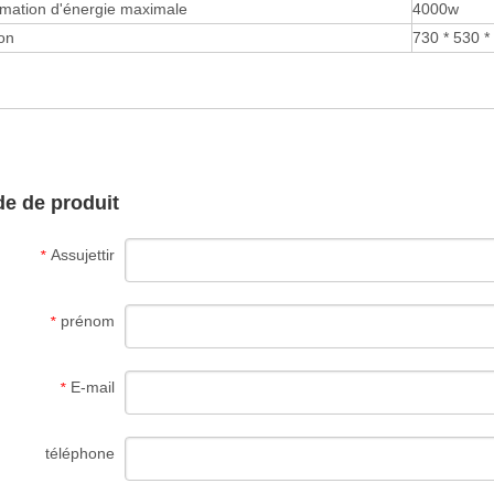
ation d'énergie maximale
4000w
on
730 * 530 
e de produit
Assujettir
*
prénom
*
E-mail
*
téléphone