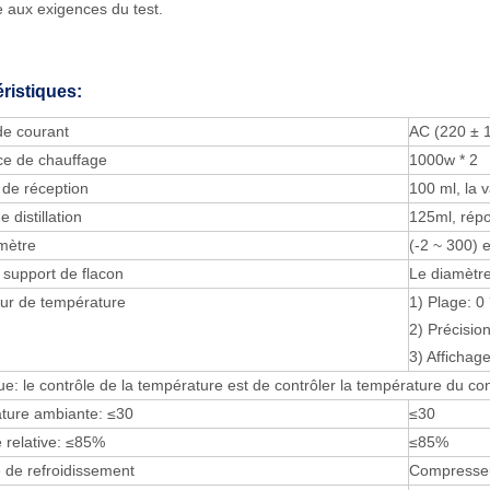
 aux exigences du test.
ristiques:
de courant
AC (220 ± 
ce de chauffage
1000w * 2
 de réception
100 ml, la v
 distillation
125ml, rép
mètre
(-2 ~ 300) e
 support de flacon
Le diamètr
eur de température
1) Plage: 0
2) Précision
3) Affichag
: le contrôle de la température est de contrôler la température du c
ture ambiante: ≤30
≤30
 relative: ≤85%
≤85%
 de refroidissement
Compresseu