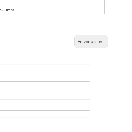
* 580mm
En vertu d'un: