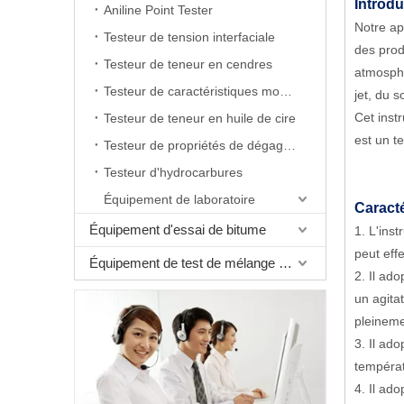
Introdu
Aniline Point Tester
Notre ap
Testeur de tension interfaciale
des prod
Testeur de teneur en cendres
atmosphé
Testeur de caractéristiques moussantes
jet, du s
Cet inst
Testeur de teneur en huile de cire
est un t
Testeur de propriétés de dégagement d'air
Testeur d'hydrocarbures
Équipement de laboratoire
Caracté
Équipement d'essai de bitume
1. L'ins
peut eff
Équipement de test de mélange bitumineux
2. Il ad
un agita
pleineme
3. Il ad
températ
4. Il ad