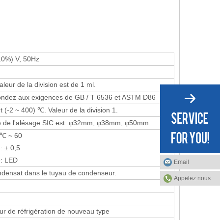
10%) V, 50Hz
aleur de la division est de 1 ml.
ondez aux exigences de GB / T 6536 et ASTM D86
t (-2 ~ 400) ℃. Valeur de la division 1.
e de l'alésage SIC est: φ32mm, φ38mm, φ50mm.
 ℃ ~ 60
: ± 0,5
e: LED
Email
ondensat dans le tuyau de condenseur.
Appelez nous
r de réfrigération de nouveau type