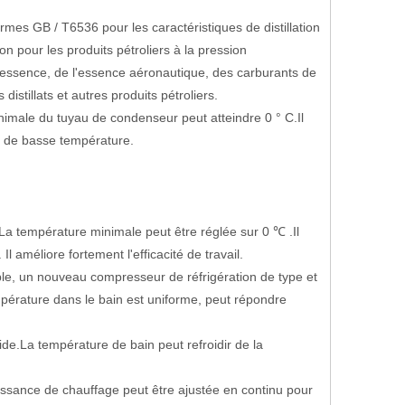
ormes GB / T6536 pour les caractéristiques de distillation
n pour les produits pétroliers à la pression
 l'essence, de l'essence aéronautique, des carburants de
 distillats et autres produits pétroliers.
nimale du tuyau de condenseur peut atteindre 0 ° C.Il
ion de basse température.
La température minimale peut être réglée sur 0 ℃ .Il
 améliore fortement l'efficacité de travail.
ble, un nouveau compresseur de réfrigération de type et
mpérature dans le bain est uniforme, peut répondre
ide.La température de bain peut refroidir de la
puissance de chauffage peut être ajustée en continu pour