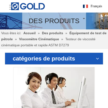
Français
DES PRODUITS
Vous êtes ici:
Accueil
»
Des produits
»
Équipement de test de
pétrole
»
Viscomètre Cinématique
»
Testeur de viscosité
cinématique portable et rapide ASTM D7279
catégories de produits