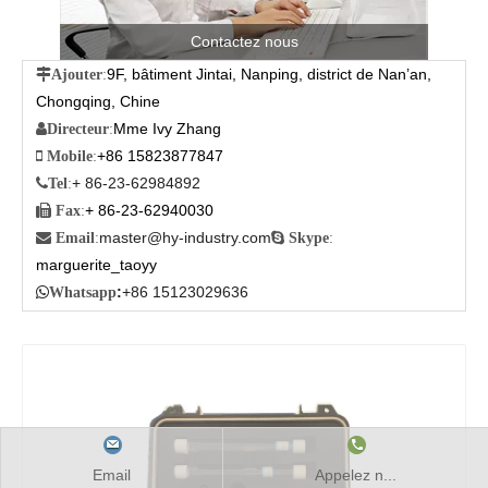
Contactez nous
9F, bâtiment Jintai, Nanping, district de Nan’an,

Ajouter
:
Chongqing, Chine
Mme Ivy Zhang

Directeur
:
+86 15823877847

Mobile
:
+ 86-23-62984892

Tel
:
+ 86-23-62940030

Fax
:
master@hy-industry.com

Email
:

Skype
:
marguerite_taoyy
:
+86 15123029636

Whatsapp
Email
Appelez n...