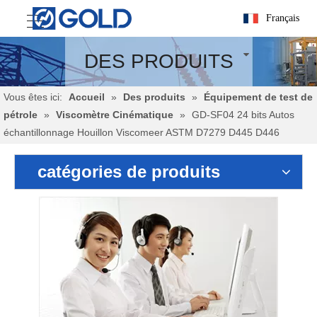
Français
DES PRODUITS
Vous êtes ici:
Accueil
»
Des produits
»
Équipement de test de
pétrole
»
Viscomètre Cinématique
»
GD-SF04 24 bits Autos
échantillonnage Houillon Viscomeer ASTM D7279 D445 D446
catégories de produits