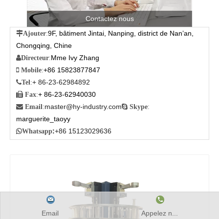
Contactez nous
9F, bâtiment Jintai, Nanping, district de Nan’an,

Ajouter
:
Chongqing, Chine
Mme Ivy Zhang

Directeur
:
+86 15823877847

Mobile
:
+ 86-23-62984892

Tel
:
+ 86-23-62940030

Fax
:
master@hy-industry.com

Email
:

Skype
:
marguerite_taoyy
:
+86 15123029636

Whatsapp
Email
Appelez n...