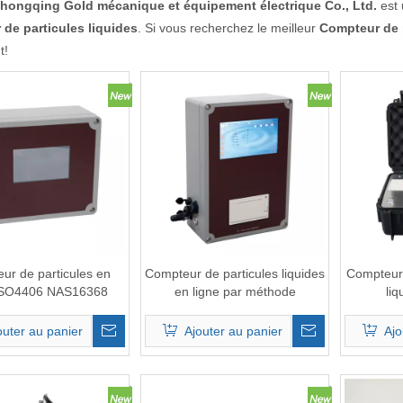
hongqing Gold mécanique et équipement électrique Co., Ltd.
est 
de particules liquides
. Si vous recherchez le meilleur
Compteur de p
t!
ur de particules en
Compteur de particules liquides
Compteur 
 ISO4406 NAS16368
en ligne par méthode
li
d'obscurcissement de la
lumière ISO4406
outer au panier
Ajouter au panier
Ajo