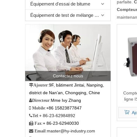
parfaite.
C
Équipement d'essai de bitume
Compteur 
Équipement de test de mélange bitumineux
maintenan
Contactez nous
9F, bâtiment Jintai, Nanping,

Ajouter
:
district de Nan’an, Chongqing, Chine
Compte
ligne
Mme Ivy Zhang

Directeur
:
+86 15823877847

Mobile
:
Aj
+ 86-23-62984892

Tel
:
+ 86-23-62940030

Fax
:
master@hy-industry.com

Email
: