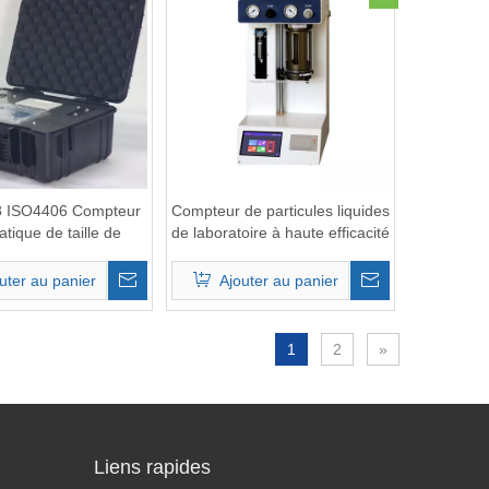
 ISO4406 Compteur
Compteur de particules liquides
tique de taille de
de laboratoire à haute efficacité
les de liquide pour
 les particules dans
uter au panier
Ajouter au panier
l'huile
1
2
»
Liens rapides