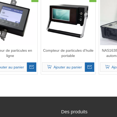
ur de particules en
Compteur de particules d'huile
NAS1638
ligne
portable
automa
particu
détecter
outer au panier
Ajouter au panier
Ajo
Des produits