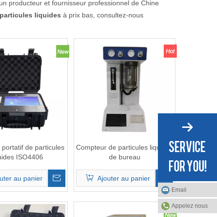
un producteur et fournisseur professionnel de Chine
articules liquides
à prix bas, consultez-nous
portatif de particules
Compteur de particules liquides
quides ISO4406
de bureau
uter au panier
Ajouter au panier
Email
Appelez nous