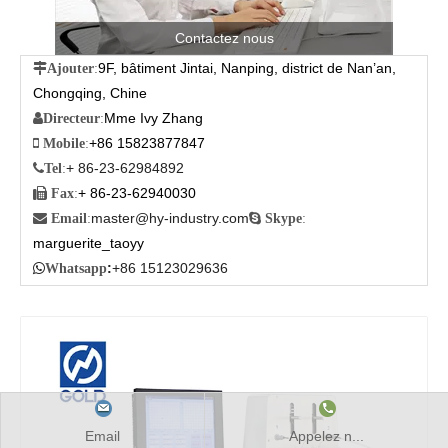
Contactez nous
9F, bâtiment Jintai, Nanping, district de Nan’an,

Ajouter
:
Chongqing, Chine
Mme Ivy Zhang

Directeur
:
+86 15823877847

Mobile
:
+ 86-23-62984892

Tel
:
+ 86-23-62940030

Fax
:
master@hy-industry.com

Email
:

Skype
:
marguerite_taoyy
:
+86 15123029636

Whatsapp
Email
Appelez n...