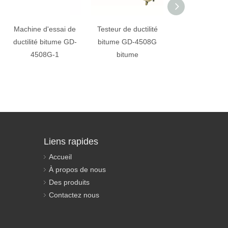
Machine d'essai de
Testeur de ductilité
Testeur de ductil
ductilité bitume GD-
bitume GD-4508G
bitume GD-45
4508G-1
bitume
Liens rapides
Accueil
À propos de nous
Des produits
Contactez nous