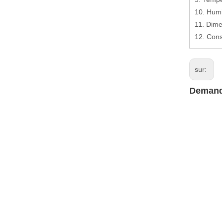
10. Humi
11. Dim
12. Cons
sur:
Demand