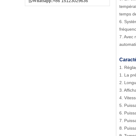
:
+86 15123029636

Whatsapp
températ
temps de
6. Systè
fréquenc
7. Avec 
automati
Caracté
1. Régla
1. La pr
2. Long
3. Affic
4. Vites
5. Puiss
6. Puiss
7. Puiss
8. Puiss
9. Tempé