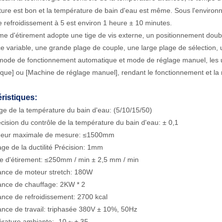
ure est bon et la température de bain d'eau est même. Sous l'environ
 refroidissement à 5 est environ 1 heure ± 10 minutes.
me d'étirement adopte une tige de vis externe, un positionnement dou
e variable, une grande plage de couple, une large plage de sélection, un 
mode de fonctionnement automatique et mode de réglage manuel, les u
que] ou [Machine de réglage manuel], rendant le fonctionnement et la m
ristiques:
ge de la température du bain d'eau: (5/10/15/50)
écision du contrôle de la température du bain d'eau: ± 0,1
ueur maximale de mesure: ≤1500mm
hage de la ductilité Précision: 1mm
se d'étirement: ≤250mm / min ± 2,5 mm / min
ance de moteur stretch: 180W
ance de chauffage: 2KW * 2
ance de refroidissement: 2700 kcal
ance de travail: triphasée 380V ± 10%, 50Hz
rature ambiante: -10 ~ + 35