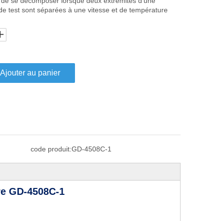
t de se décomposer lorsque deux extrémités d'une
e test sont séparées à une vitesse et de température
Ajouter au panier
code produit:
GD-4508C-1
ire GD-4508C-1