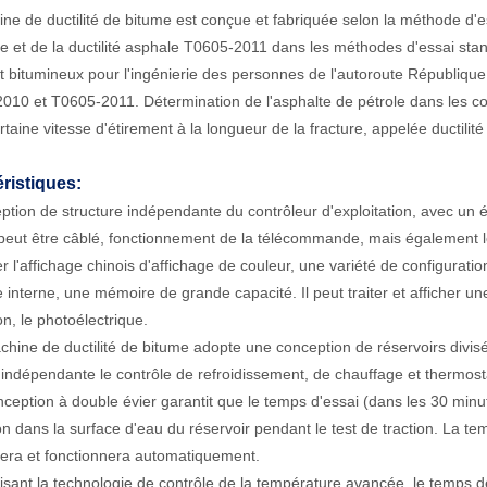
ne de ductilité de bitume est conçue et fabriquée selon la méthode d'e
e et de la ductilité asphale T0605-2011 dans les méthodes d'essai s
t bitumineux pour l'ingénierie des personnes de l'autoroute Républiq
010 et T0605-2011. Détermination de l'asphalte de pétrole dans les co
rtaine vitesse d'étirement à la longueur de la fracture, appelée ductili
ristiques:
ption de structure indépendante du contrôleur d'exploitation, avec un 
 peut être câblé, fonctionnement de la télécommande, mais également le f
her l'affichage chinois d'affichage de couleur, une variété de configurat
 interne, une mémoire de grande capacité. Il peut traiter et afficher un
on, le photoélectrique.
chine de ductilité de bitume adopte une conception de réservoirs divis
indépendante le contrôle de refroidissement, de chauffage et thermosta
nception à double évier garantit que le temps d'essai (dans les 30 minute
on dans la surface d'eau du réservoir pendant le test de traction. La tem
lisera et fonctionnera automatiquement.
ilisant la technologie de contrôle de la température avancée, le temps de