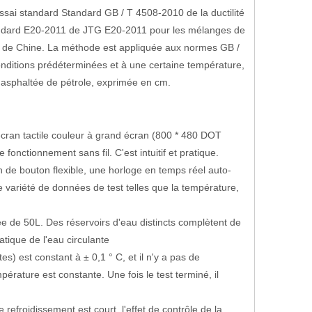
ssai standard Standard GB / T 4508-2010 de la ductilité
tandard E20-2011 de JTG E20-2011 pour les mélanges de
ue de Chine. La méthode est appliquée aux normes GB /
nditions prédéterminées et à une certaine température,
té asphaltée de pétrole, exprimée en cm.
écran tactile couleur à grand écran (800 * 480 DOT
onctionnement sans fil. C'est intuitif et pratique.
ion de bouton flexible, une horloge en temps réel auto-
e variété de données de test telles que la température,
ée de 50L. Des réservoirs d'eau distincts complètent de
tique de l'eau circulante
s) est constant à ± 0,1 ° C, et il n'y a pas de
pérature est constante. Une fois le test terminé, il
 refroidissement est court, l'effet de contrôle de la