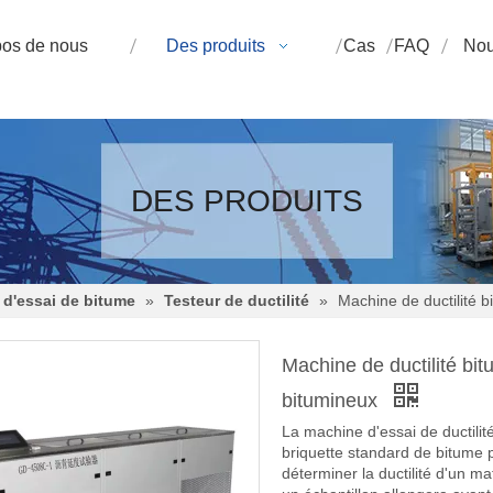
pos de nous
Des produits
Cas
FAQ
Nou
DES PRODUITS
d'essai de bitume
»
Testeur de ductilité
»
Machine de ductilité 
Machine de ductilité b
bitumineux
La machine d'essai de ductili
briquette standard de bitume peu
déterminer la ductilité d'un m