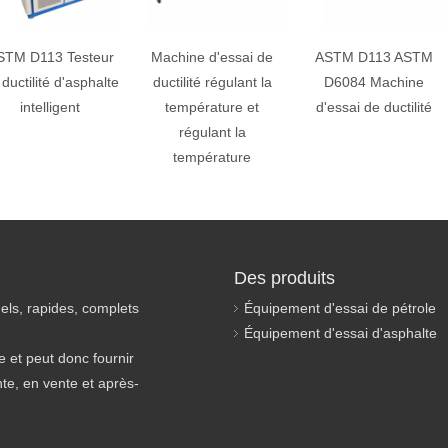
STM D113 Testeur
Machine d'essai de
ASTM D113 ASTM
ductilité d'asphalte
ductilité régulant la
D6084 Machine
intelligent
température et
d'essai de ductilité
régulant la
température
Des produits
els, rapides, complets
Équipement d'essai de pétrole
Équipement d'essai d'asphalte
 et peut donc fournir
nte, en vente et après-