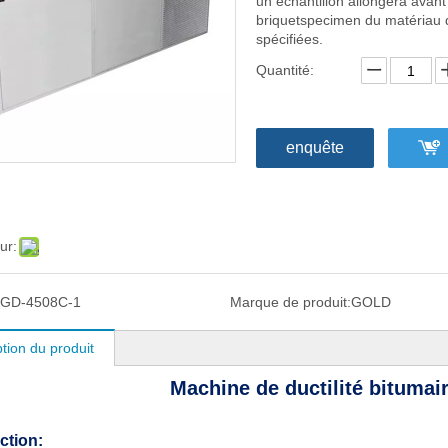
un échantillon allongera avan
briquetspecimen du matériau d
spécifiées.
Quantité:
enquête
ur:
GD-4508C-1
Marque de produit:
GOLD
tion du produit
Machine de ductilité bituma
ction: