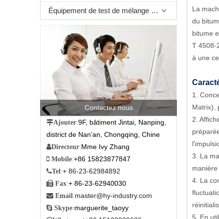
La machi
Équipement de test de mélange bitumineux
du bitum
bitume e
T 4508-2
à une ce
Caracté
1. Conce
Matrix),
Contactez nous
2. Affic
9F, bâtiment Jintai, Nanping,

Ajouter
:
préparée
district de Nan’an, Chongqing, Chine
l'impulsi
Mme Ivy Zhang

Directeur
:
3. La ma
+86 15823877847

Mobile
:
manière 
+ 86-23-62984892

Tel
:
4. La co
+ 86-23-62940030

Fax
:
fluctuati
master@hy-industry.com

Email
:
réinitia
marguerite_taoyy

Skype
:
5. En ut