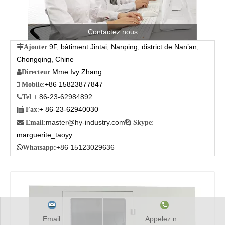
Contactez nous
9F, bâtiment Jintai, Nanping, district de Nan’an,

Ajouter
:
Chongqing, Chine
Mme Ivy Zhang

Directeur
:
+86 15823877847

Mobile
:
+ 86-23-62984892

Tel
:
+ 86-23-62940030

Fax
:
master@hy-industry.com

Email
:

Skype
:
marguerite_taoyy
:
+86 15123029636

Whatsapp
Email
Appelez n...