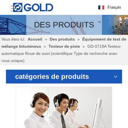
Français
DES PRODUITS
Vous êtes ici:
Accueil
»
Des produits
»
Équipement de test de
mélange bitumineux
»
Testeur de piste
»
GD-0719A Testeur
automatique Roue de suivi (scientifique Type de recherche avec
roue unique)
catégories de produits