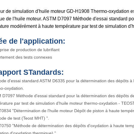
eur de simulation d'huile moteur GD-H1908 Thermo-oxydation est 
ue de l'huile moteur. ASTM D7097 Méthode d'essai standard pou
ture modérément à haute température par test de simulation d
ée de l'application:
prise de production de lubrifiant
tement des tests connexes
apport
S
Tandards:
de d'essai standard ASTM D6335 pour la détermination des dépôts à ha
o-oxydation.
D7097 Méthode d'essai standard pour la détermination des dépôts d
rature par test de simulation d'huile moteur thermo-oxydation - TEO
T0834 "Détermination de l'huile moteur Dépôt de piston à haute tempér
de de test (Teost MHT) ".
T0750 "Méthode de détermination des dépôts d'oxydation à haute tempé
ation d'oxydation thermique) ".