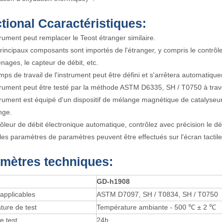
tional
C
caractéristiques
:
trument peut remplacer le Teost étranger similaire.
rincipaux composants sont importés de l'étranger, y compris le contrôl
nages, le capteur de débit, etc.
mps de travail de l'instrument peut être défini et s'arrêtera automatique
trument peut être testé par la méthode ASTM D6335, SH / T0750 à tra
trument est équipé d'un dispositif de mélange magnétique de catalyseur
nge.
ôleur de débit électronique automatique, contrôlez avec précision le dé
les paramètres de paramètres peuvent être effectués sur l'écran tactile,
mètres techniques:
G
D-h
1908
applicables
ASTM D7097, SH / T0834, SH / T0750
ure de test
Température ambiante - 500 ℃ ± 2 ℃
e test
24h