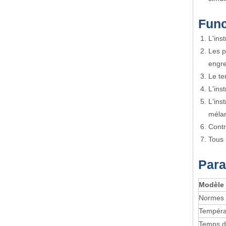
Func
L'ins
Les p
engre
Le te
L'ins
L'ins
méla
Contr
Tous 
Para
Modèle
Normes 
Températ
Temps d