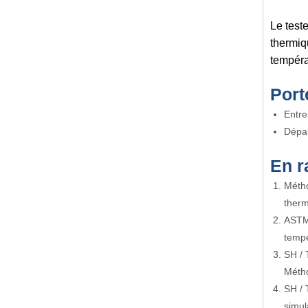
Le test
thermiq
tempéra
Port
Entre
Dépar
En r
Métho
therm
ASTM 
tempé
SH / 
Métho
SH / 
simul