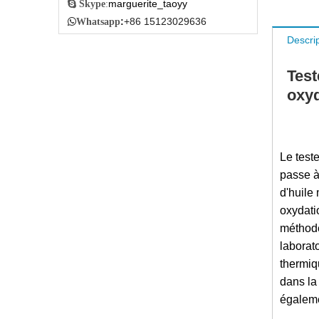
marguerite_taoyy

Skype
:
:
+86 15123029636

Whatsapp
Descrip
Test
oxyd
Le test
passe à
d'huile
oxydati
méthode
laborat
thermiq
dans la
égaleme