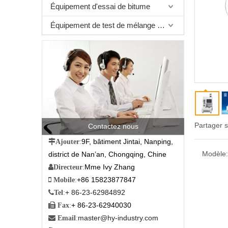
Équipement d'essai de bitume
Équipement de test de mélange bitumineux
Partager s
Contactez nous
9F, bâtiment Jintai, Nanping,

Ajouter
:
Modèle:
district de Nan’an, Chongqing, Chine
Mme Ivy Zhang

Directeur
:
+86 15823877847

Mobile
:
+ 86-23-62984892

Tel
:
+ 86-23-62940030

Fax
:
master@hy-industry.com

Email
: