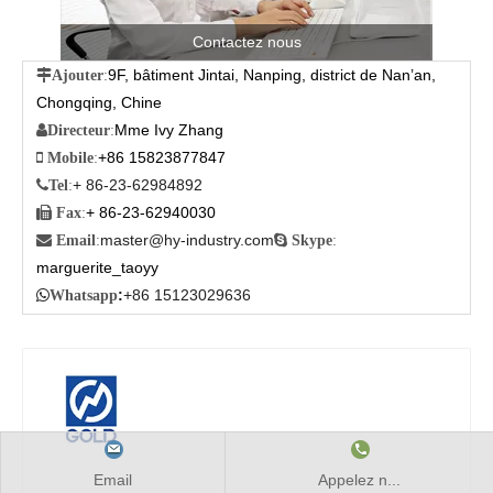
Contactez nous
9F, bâtiment Jintai, Nanping, district de Nan’an,

Ajouter
:
Chongqing, Chine
Mme Ivy Zhang

Directeur
:
+86 15823877847

Mobile
:
+ 86-23-62984892

Tel
:
+ 86-23-62940030

Fax
:
master@hy-industry.com

Email
:

Skype
:
marguerite_taoyy
:
+86 15123029636

Whatsapp
Email
Appelez n...